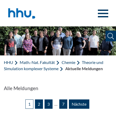
Zum Inhalt springen
Zur Suche springen
HHU
Math.-Nat. Fakultät
Chemie
Theorie und
Simulation komplexer Systeme
Aktuelle Meldungen
Alle Meldungen
1
2
3
…
7
Nächste