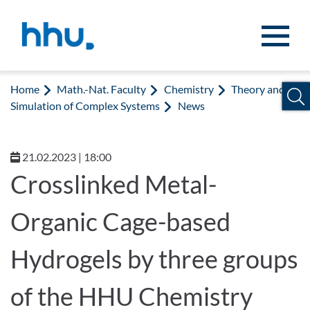
Jump to content
Jump to search
Home
Math.-Nat. Faculty
Chemistry
Theory and
Simulation of Complex Systems
News
21.02.2023 | 18:00
Crosslinked Metal-
Organic Cage-based
Hydrogels by three groups
of the HHU Chemistry