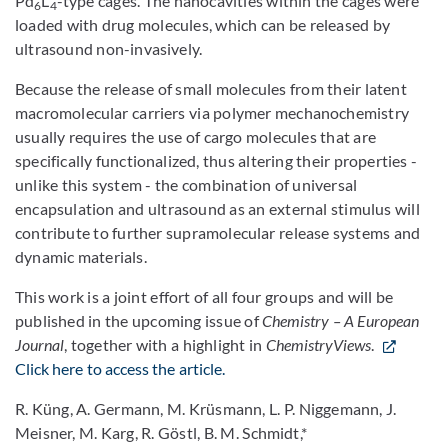
Pd
L
-type cages. The nanocavities within the cages were
6
4
loaded with drug molecules, which can be released by
ultrasound non-invasively.
Because the release of small molecules from their latent
macromolecular carriers via polymer mechanochemistry
usually requires the use of cargo molecules that are
specifically functionalized, thus altering their properties -
unlike this system - the combination of universal
encapsulation and ultrasound as an external stimulus will
contribute to further supramolecular release systems and
dynamic materials.
This work is a joint effort of all four groups and will be
published in the upcoming issue of
Chemistry – A European
Journal
, together with a highlight in
ChemistryViews
.
Click here to access the article.
R. Küng, A. Germann, M. Krüsmann, L. P. Niggemann, J.
Meisner, M. Karg, R. Göstl, B. M. Schmidt,*