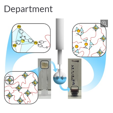
Department
Z